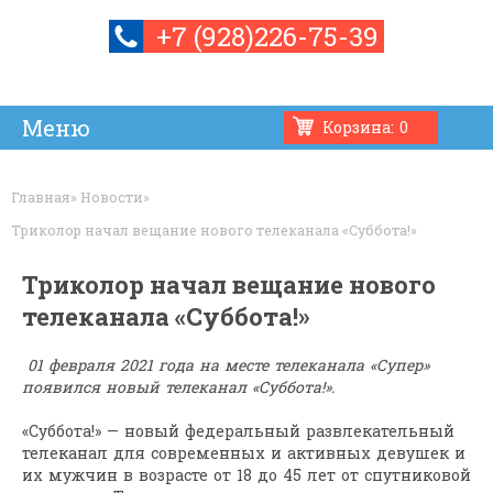
+7 (928)226-75-39
Корзина:
0
Усилители связи и мобильного интернета
Установка
Контакты
Интернет
Ремонт
Товары
Обмен
Главная
»
Новости
»
Триколор начал вещание нового телеканала «Cуббота!»
Триколор начал вещание нового
телеканала «Cуббота!»
01 февраля 2021 года на месте телеканала «Супер»
появился новый телеканал «Суббота!».
«Cуббота!» — новый федеральный развлекательный
телеканал для современных и активных девушек и
их мужчин в возрасте от 18 до 45 лет от спутниковой