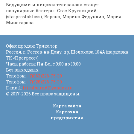
Ведущими и лицами телеканала станут
популярные блогеры: Стас Круглицкий
(stasprostoklass), Верона, Марина Федункив, Мария
Миногарова.
Офис продаж Триколор
Россия
, г.
Ростов-на-Дону
,
пр. Шолохова, 104А (парковка
ТК «Прогресс»)
Часы работы: Пн-Вс., с 9:00 до 19:00
Без выходных
Телефон:
+7(863)226-75-39
Телефон:
+7(928)226-75-39
E-mail:
tricolor.rnd@yandex.ru
© 2017-2026 Все права защищены.
Карта сайта
Карточка
предприятия