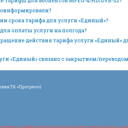
ые тарифы для абонентов MPEG-4/HD/DVB-S2?
проинформировали?
ии срока тарифа для услуги «Единый»?
 для оплаты услуги на полгода?
ращение действия тарифа услуги «Единый» д
уги «Единый» связано с закрытием/переводом
овка ТК «Прогресс»)
ожение о конфиденциальности и защите персональных да