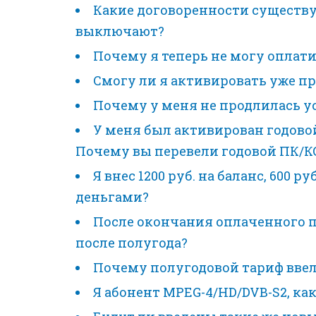
Какие договоренности существу
выключают?
Почему я теперь не могу оплати
Смогу ли я активировать уже п
Почему у меня не продлилась услуг
У меня был активирован годовой
Почему вы перевели годовой ПК/КО
Я внес 1200 руб. на баланс, 600
деньгами?
После окончания оплаченного п
после полугода?
Почему полугодовой тариф ввел
Я абонент MPEG-4/HD/DVB-S2, ка