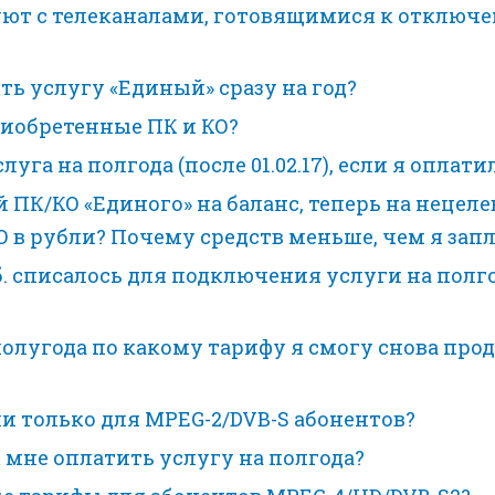
ют с телеканалами, готовящимися к отключен
ть услугу «Единый» сразу на год?
риобретенные ПК и КО?
а на полгода (после 01.02.17), если я оплатил е
 ПК/КО «Единого» на баланс, теперь на нецеле
 в рубли? Почему средств меньше, чем я запл
 руб. списалось для подключения услуги на пол
олугода по какому тарифу я смогу снова прод
и только для MPEG-2/DVB-S абонентов?
к мне оплатить услугу на полгода?