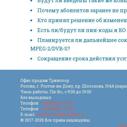
Будут ли введены такие же нов
Почему абонентов заранее не 
Кто принял решение об изменен
Есть ли/будут ли пин-коды и КО
Планируется ли дальнейшее сок
MPEG-2/DVB-S?
Сокращение срока действия усл
Офис продаж Триколор
Россия
, г.
Ростов-на-Дону
,
пр. Шолохова, 104А (парк
Часы работы: Пн-Вс., с 9:00 до 19:00
Без выходных
Телефон:
+7(863)226-75-39
Телефон:
+7(928)226-75-39
E-mail:
tricolor.rnd@yandex.ru
© 2017-2026 Все права защищены.
Пол