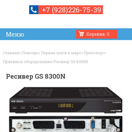
+7 (928)226-75-39
Корзина:
0
Усилители связи и мобильного интернета
Установка
Контакты
Интернет
Ремонт
Товары
Обмен
Главная
»
Помощь
»
Первые шаги в мире «Триколор»
»
Приемное оборудование
»
Ресивер GS 8300N
Ресивер GS 8300N