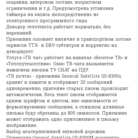
создания, актерском составе, возрастном
ограничении и т.д. Предусмотрена установка
таймера на запись непосредственно из
электронного программного гида.
Декодер телетекста работает нормально, без
нареканий.
Приемник опознает наличие в транспортном потоке
сервисов ТТХ- и DBV-субтитров и корректно их
декодирует.
Услуга «ТВ чат» работает на каналах «Веселое ТВ» и
«Телепутешествия». Окно ТВ-чата вызывается
нажатием кнопки ТV СНАТ на ПДУ.
«ТВ почта» - приемник General Satellite GS-8300n
хранит в памяти и отображает 20 сообщений
одновременно, удаление старых писем происходит
автоматически. Весь текст писем отображается
одним шрифтом и цветом, вне зависимости от
форматирования сообщения, а слишком длинные
письма буду обрезаны до 800 символов. Приемник
может отображать одно приложенное к письму
изображение.
Выбор альтернативной звуковой дорожки.
Приемник General Satellite GS-8300M корректно