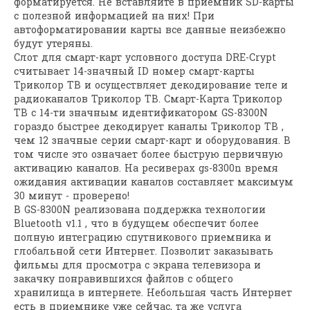
форматируется. Не вставляйте в приемник SD-карты
с полезной информацией на них! При
автоформатировании карты все данные неизбежно
будут утеряны.
Слот для смарт-карт условного доступа DRE-Crypt
считывает 14-значный ID номер смарт-карты
Триколор ТВ и осуществляет декодирование теле и
радиоканалов Триколор ТВ. Смарт-Карта Триколор
ТВ с 14-ти значным идентификатором GS-8300N
гораздо быстрее декодирует каналы Триколор ТВ ,
чем 12 значные серии смарт-карт и оборудования. В
том числе это означает более быструю первичную
активацию каналов. На ресиверах gs-8300n время
ожидания активации каналов составляет максимум
30 минут - проверено!
В GS-8300N реализована поддержка технологии
Bluetooth v1.1 , что в будущем обеспечит более
полную интеграцию спутникового приемника и
глобальной сети Интернет. Позволит заказывать
фильмы для просмотра с экрана телевизора и
закачку понравившихся файлов с общего
хранилища в интернете. Небольшая часть Интернет
есть в приемнике уже сейчас, та же услуга