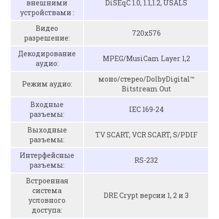
внешними
DiSEqC 1.0, 1.1,1.2, USALS
устройствами :
Видео
720x576
разрешение:
Декодирование
MPEG/MusiCam Layer 1,2
аудио:
моно/стерео/DolbyDigital™
Режим аудио:
Bitstream Out
Входные
IEC 169-24
разъемы:
Выходные
TV SCART, VCR SCART, S/PDIF
разъемы:
Интерфейсные
RS-232
разъемы:
Встроенная
система
DRE Crypt версии 1, 2 и 3
условного
доступа: