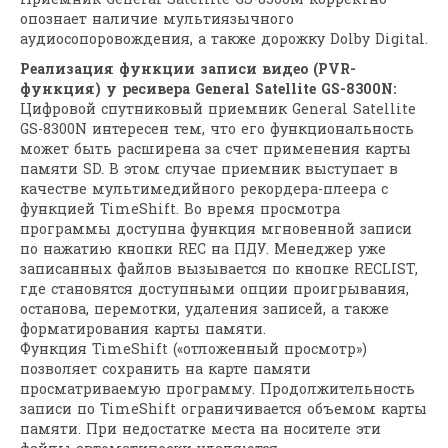
опознает наличие мультиязычного
аудиосопоровождения, а также дорожку Dolby Digital.
Реализация функции записи видео (PVR-
функция) у ресивера General Satellite GS-8300N:
Цифровой спутниковый приемник General Satellite
GS-8300N интересен тем, что его функциональность
может быть расширена за счет применения карты
памяти SD. В этом случае приемник выступает в
качестве мультимедийного рекордера-плеера с
функцией TimeShift. Во время просмотра
программы доступна функция мгновенной записи
по нажатию кнопки REC на ПДУ. Менеджер уже
записанных файлов вызывается по кнопке RECLIST,
где становятся доступными опции проигрывания,
останова, перемотки, удаления записей, а также
форматирования карты памяти.
Функция TimeShift («отложенный просмотр»)
позволяет сохранить на карте памяти
просматриваемую программу. Продолжительность
записи по TimeShift ограничивается объемом карты
памяти. При недостатке места на носителе эти