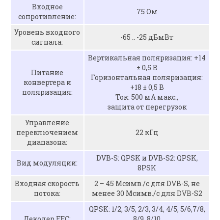
Входное
75 Ом
сопротивление:
Уровень входного
-65 .. -25 дБмВт
сигнала:
Вертикальная поляризация: +14
± 0,5 В
Питание
Горизонтальная поляризация:
конвертера и
+18 ± 0,5 В
поляризация:
Ток: 500 мА макс.,
защита от перегрузок
Управление
переключением
22 кГц
диапазона:
DVB-S: QPSK и DVB-S2: QPSK,
Вид модуляции:
8PSK
Входная скорость
2 – 45 Мсимв./с для DVB-S, не
потока:
менее 30 Мсимв./с для DVB-S2
QPSK: 1/2, 3/5, 2/3, 3/4, 4/5, 5/6,7/8,
Декодер FEC:
8/9, 8/10