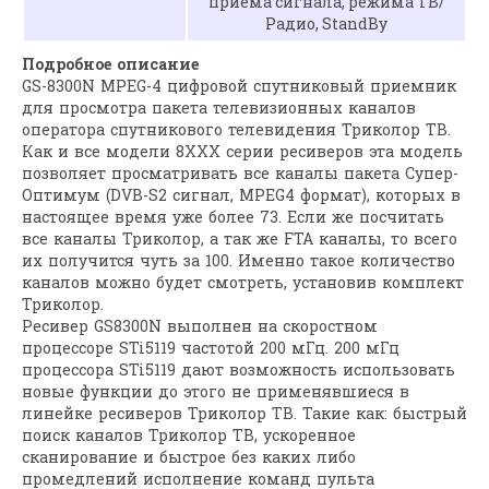
приема сигнала, режима ТВ/
Радио, StandBy
Подробное описание
GS-8300N MPEG-4 цифровой спутниковый приемник
для просмотра пакета телевизионных каналов
оператора спутникового телевидения Триколор ТВ.
Как и все модели 8ХХХ серии ресиверов эта модель
позволяет просматривать все каналы пакета Супер-
Оптимум (DVB-S2 сигнал, MPEG4 формат), которых в
настоящее время уже более 73. Если же посчитать
все каналы Триколор, а так же FTA каналы, то всего
их получится чуть за 100. Именно такое количество
каналов можно будет смотреть, установив комплект
Триколор.
Ресивер GS8300N выполнен на скоростном
процессоре STi5119 частотой 200 мГц. 200 мГц
процессора STi5119 дают возможность использовать
новые функции до этого не применявшиеся в
линейке ресиверов Триколор ТВ. Такие как: быстрый
поиск каналов Триколор ТВ, ускоренное
сканирование и быстрое без каких либо
промедлений исполнение команд пульта