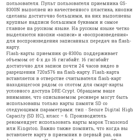
пользователя. Пульт пользователя приемника GS-
8300N выполнен из качественного пластика, кнопки
сделаны достаточно большими, на них выполнены
крупные надписи большими буквами и самое
главное на русском языке. На русском языке четко
выделяются кнопки «записи» и «воспроизведения»
для воспроизведения записанных передач на flash-
карту.
Flash-карты приемник gs-8300n поддерживает
объемом от 4-х до 16 гигабайт. 16 гигабайт
достаточно для записи почти 24 часов видео в
разрешении 720х576 на flash-карту. Flash-карта
вставляется в отверстие считывателя flash-карт
находящегося рядом со слотом для смарт-карты
условного доступа DRE-Crypt. Обращаем ваше
внимание, что описываемом ресивере могут быть
использованы только карты памяти SD со
следующими параметрами: тип - Secure Digital High
Capacity (SD HC), класс – 6. Производитель
рекомендует использовать карты марок Transcend
или Kingston. Важно также помнить, что когда вы
вставляете карту в приемник в первый раз, она