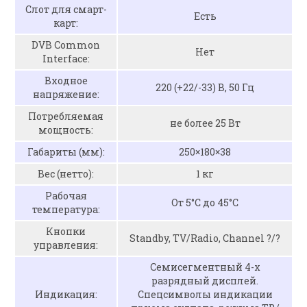
Слот для смарт-
Есть
карт:
DVB Common
Нет
Interface:
Входное
220 (+22/-33) В, 50 Гц
напряжение:
Потребляемая
не более 25 Вт
мощность:
Габариты (мм):
250×180×38
Вес (нетто):
1 кг
Рабочая
От 5°C до 45°C
температура:
Кнопки
Standby, TV/Radio, Channel ?/?
управления:
Семисегментный 4-х
разрядный дисплей.
Индикация:
Спецсимволы индикации