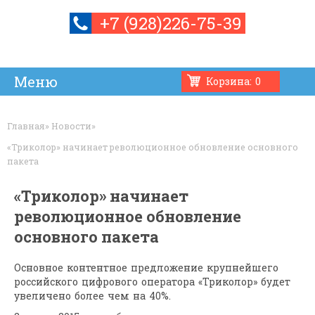
+7 (928)226-75-39
Корзина:
0
Усилители связи и мобильного интернета
Установка
Контакты
Интернет
Ремонт
Товары
Обмен
Главная
»
Новости
»
«Триколор» начинает революционное обновление основного
пакета
«Триколор» начинает
революционное обновление
основного пакета
Основное контентное предложение крупнейшего
российского цифрового оператора «Триколор» будет
увеличено более чем на 40%.