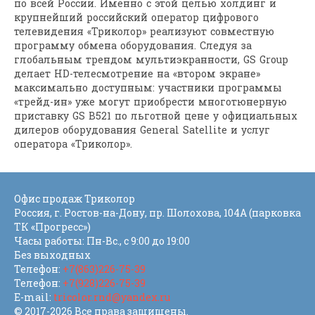
по всей России. Именно с этой целью холдинг и
крупнейший российский оператор цифрового
телевидения «Триколор» реализуют совместную
программу обмена оборудования. Следуя за
глобальным трендом мультиэкранности, GS Group
делает HD-телесмотрение на «втором экране»
максимально доступным: участники программы
«трейд-ин» уже могут приобрести многотюнерную
приставку GS B521 по льготной цене у официальных
дилеров оборудования General Satellite и услуг
оператора «Триколор».
Офис продаж Триколор
Россия
, г.
Ростов-на-Дону
,
пр. Шолохова, 104А (парковка
ТК «Прогресс»)
Часы работы: Пн-Вс., с 9:00 до 19:00
Без выходных
Телефон:
+7(863)226-75-39
Телефон:
+7(928)226-75-39
E-mail:
tricolor.rnd@yandex.ru
© 2017-2026 Все права защищены.