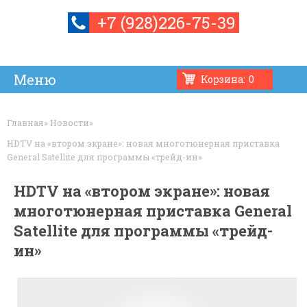
+7 (928)226-75-39
Корзина:
0
Усилители связи и мобильного интернета
Установка
Контакты
Интернет
Ремонт
Товары
Обмен
Главная
»
Новости
»
HDTV на «втором экране»: новая многотюнерная приставка
General Satellite для программы «трейд-ин»
HDTV на «втором экране»: новая
многотюнерная приставка General
Satellite для программы «трейд-
ин»